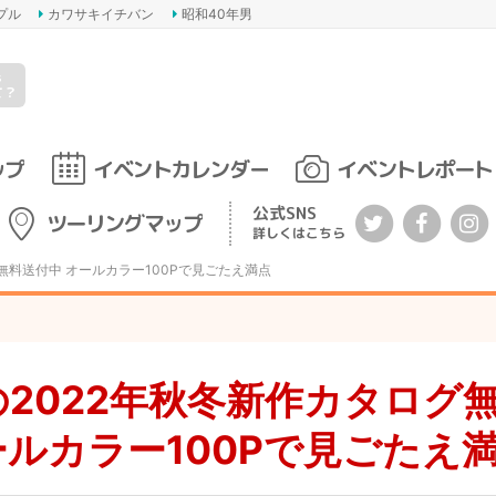
プル
カワサキイチバン
昭和40年男
s
て？
ップ
イベントカレンダー
イベントレポート
公式SNS
ツーリングマップ
詳しくはこちら
グ無料送付中 オールカラー100Pで見ごたえ満点
Aの2022年秋冬新作カタログ
ールカラー100Pで見ごたえ