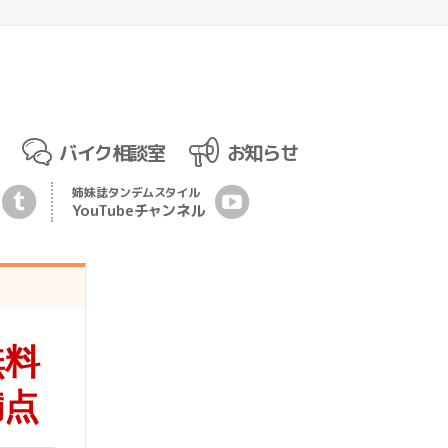
バイク相談室
お知らせ
姉妹誌
タンデムスタイル
YouTubeチ
ャ
ンネル
無料
満点