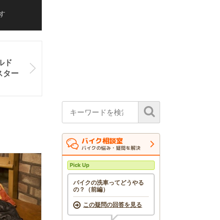
す
ルド
スター
バイク相談室
バイクの悩み・疑問を解決
Pick Up
バイクの洗車ってどうやる
の？（前編）
この疑問の回答を見る