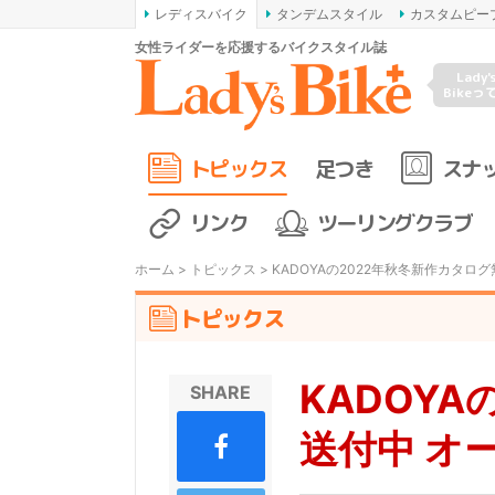
レディスバイク
タンデムスタイル
カスタムピー
女性ライダーを応援するバイクスタイル誌
Lady'
Bikeっ
トピックス
足つき
スナ
リンク
ツーリングクラブ
ホーム
>
トピックス
> KADOYAの2022年秋冬新作カタロ
トピックス
KADOY
SHARE
送付中 オ