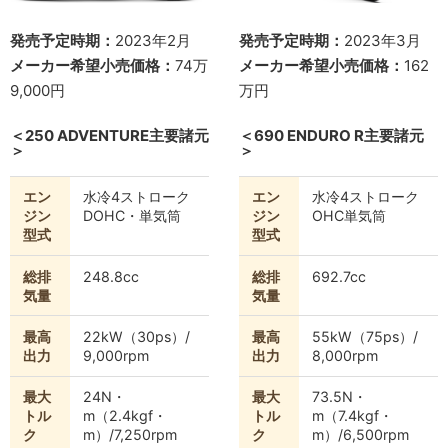
発売予定時期：
2023年2月
発売予定時期：
2023年3月
メーカー希望小売価格：
74万
メーカー希望小売価格：
162
9,000円
万円
＜250 ADVENTURE主要諸元
＜690 ENDURO R主要諸元
＞
＞
エン
水冷4ストローク
エン
水冷4ストローク
ジン
DOHC・単気筒
ジン
OHC単気筒
型式
型式
総排
248.8cc
総排
692.7cc
気量
気量
最高
22kW（30ps）/
最高
55kW（75ps）/
出力
9,000rpm
出力
8,000rpm
最大
24N・
最大
73.5N・
トル
m（2.4kgf・
トル
m（7.4kgf・
ク
m）/7,250rpm
ク
m）/6,500rpm