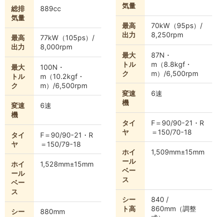
気量
総排
889cc
気量
最高
70kW（95ps）/
出力
8,250rpm
最高
77kW（105ps）/
出力
8,000rpm
最大
87N・
トル
m（8.8kgf・
最大
100N・
ク
m）/6,500rpm
トル
m（10.2kgf・
ク
m）/6,500rpm
変速
6速
機
変速
6速
機
タイ
F＝90/90-21・R
ヤ
＝150/70-18
タイ
F＝90/90-21・R
ヤ
＝150/79-18
ホイ
1,509mm±15mm
ール
ホイ
1,528mm±15mm
ベー
ール
ス
ベー
ス
シー
840 /
ト高
860mm（調整
シー
880mm