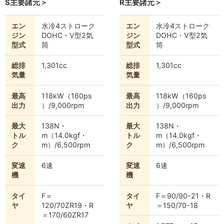
S主要諸元＞
R主要諸元＞
エン
水冷4ストローク
エン
水冷4ストローク
ジン
DOHC・V型2気
ジン
DOHC・V型2気
型式
筒
型式
筒
総排
1,301cc
総排
1,301cc
気量
気量
最高
118kW（160ps
最高
118kW（160ps
出力
）/9,000rpm
出力
）/9,000rpm
最大
138N・
最大
138N・
トル
m（14.0kgf・
トル
m（14.0kgf・
ク
m）/6,500rpm
ク
m）/6,500rpm
変速
6速
変速
6速
機
機
タイ
F＝
タイ
F＝90/90-21・R
ヤ
120/70ZR19・R
ヤ
＝150/70-18
＝170/60ZR17