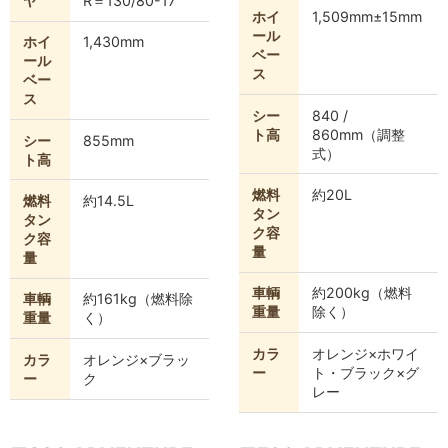
ヤ
R＝130/80-17
ホイ
1,509mm±15mm
ール
ホイ
1,430mm
ベー
ール
ス
ベー
ス
シー
840 /
ト高
860mm（調整
シー
855mm
式）
ト高
燃料
約20L
燃料
約14.5L
タン
タン
ク容
ク容
量
量
車輌
約200kg（燃料
車輌
約161kg（燃料除
重量
除く）
重量
く）
カラ
オレンジ×ホワイ
カラ
オレンジ×ブラッ
ー
ト・ブラック×グ
ー
ク
レー