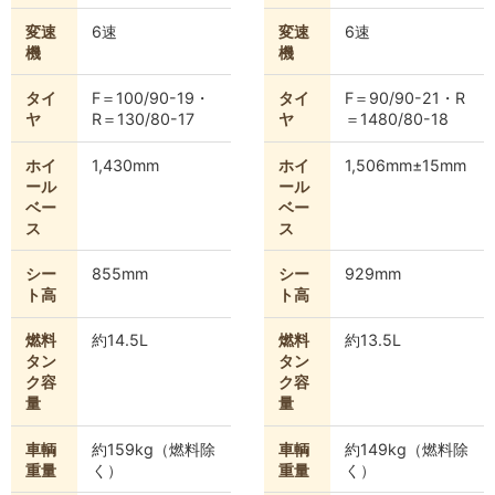
変速
6速
変速
6速
機
機
タイ
F＝100/90-19・
タイ
F＝90/90-21・R
ヤ
R＝130/80-17
ヤ
＝1480/80-18
ホイ
1,430mm
ホイ
1,506mm±15mm
ール
ール
ベー
ベー
ス
ス
シー
855mm
シー
929mm
ト高
ト高
燃料
約14.5L
燃料
約13.5L
タン
タン
ク容
ク容
量
量
車輌
約159kg（燃料除
車輌
約149kg（燃料除
重量
く）
重量
く）