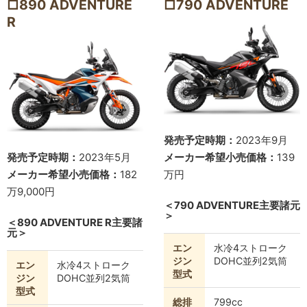
□890 ADVENTURE
□790 ADVENTURE
R
発売予定時期：
2023年9月
発売予定時期：
2023年5月
メーカー希望小売価格：
139
メーカー希望小売価格：
182
万円
万9,000円
＜790 ADVENTURE主要諸元
＞
＜890 ADVENTURE R主要諸
元＞
エン
水冷4ストローク
ジン
DOHC並列2気筒
エン
水冷4ストローク
型式
ジン
DOHC並列2気筒
型式
総排
799cc