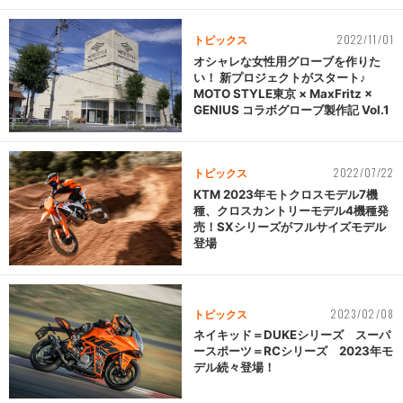
2022/11/01
トピックス
オシャレな女性用グローブを作りた
い！ 新プロジェクトがスタート♪
MOTO STYLE東京 × MaxFritz ×
GENIUS コラボグローブ製作記 Vol.1
2022/07/22
トピックス
KTM 2023年モトクロスモデル7機
種、クロスカントリーモデル4機種発
売！SXシリーズがフルサイズモデル
登場
2023/02/08
トピックス
ネイキッド＝DUKEシリーズ スーパ
ースポーツ＝RCシリーズ 2023年モ
デル続々登場！