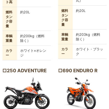
式）
ト高
燃料
約20L
燃料
約20L
タン
タン
ク容
ク容
量
量
車輌
約203kg（燃料
車輌
約200kg（燃料
重量
除く）
重量
除く）
カラ
ホワイト・ブラッ
カラ
ホワイト×オレン
ー
ク
ー
ジ
□250 ADVENTURE
□690 ENDURO R