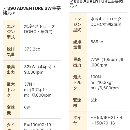
＜890 ADVENTURE主要諸
元＞
＜390 ADVENTURE SW主要
諸元＞
エン
水冷4ストローク
ジン
DOHC並列2気筒
エン
水冷4ストローク
型式
ジン
DOHC・単気筒
型式
総排
889cc
気量
総排
373.2cc
気量
最高
77W（105ps）/8
出力
,000rpm
最高
32kW（44ps）/
出力
9,000rpm
最大
100N・
トル
m（10.2kgf・
最大
37N・
ク
m）/6,500rpm
トル
m（3.7kgf・
ク
m）/7,000rpm
変速
6速
機
変速
6速
機
タイ
F＝90/90-21・R
ヤ
＝150/70-18
タイ
F＝100/90-19・