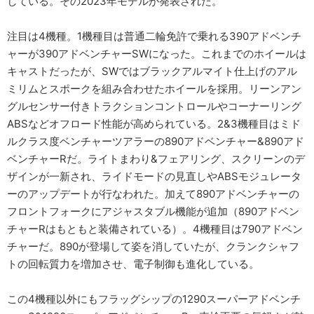
している。その2023年モデルが発表された。
注目は4機種。1機種目は普通二輪免許で乗れる390アドベンチ
ャーが390アドベンチャーSWになった。これまでのホイールは
キャストだったが、SWではブラックアルマイト仕上げのアル
ミリムとスポークを組み合わせたホイールを採用。リーンアン
グルセンサー付きトラクションコントロールやコーナーリング
ABSなどオフロード性能が高められている。2&3機種目はミド
ルクラス度ベンチャーツアラーの890アドベンチャー&890アド
ベンチャーRだ。ライトまわり&フェアリング、スクリーンのデ
ザインが一新され、ライドモードの見直しやABSモジュレータ
ーのアップデートが行なわれた。加えて890アドベンチャーの
フロントフォークにアジャスタブル機能が追加（890アドベン
チャーRはもともと装備されている）。4機種目は790アドベン
チャーだ。890が登場して姿を消していたが、クランクシャフ
トの回転質力を増加させ、電子制御も進化している。
この4機種以外にもフラッグシップの1290スーパーアドベンチ