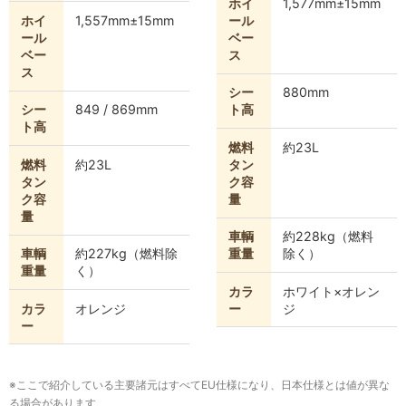
ホイ
1,577mm±15mm
ホイ
1,557mm±15mm
ール
ール
ベー
ベー
ス
ス
シー
880mm
シー
849 / 869mm
ト高
ト高
燃料
約23L
燃料
約23L
タン
タン
ク容
ク容
量
量
車輌
約228kg（燃料
車輌
約227kg（燃料除
重量
除く）
重量
く）
カラ
ホワイト×オレン
カラ
オレンジ
ー
ジ
ー
※ここで紹介している主要諸元はすべてEU仕様になり、日本仕様とは値が異な
る場合があります