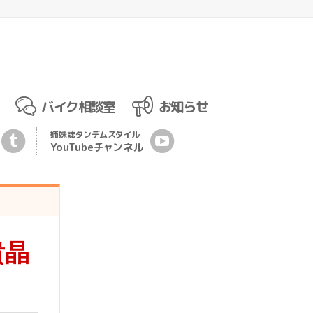
バイク相談室
お知らせ
姉妹誌
タンデムスタイル
YouTubeチ
ャ
ンネル
貴晶
！