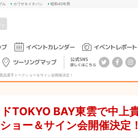
プル
カワサキイチバン
昭和40年男
s
て？
ップ
イベントカレンダー
イベントレポート
公式SNS
ツーリングマップ
詳しくはこちら
で中上貴晶選手トークショー＆サイン会開催決定！
ドTOKYO BAY東雲で中上
ショー＆サイン会開催決定