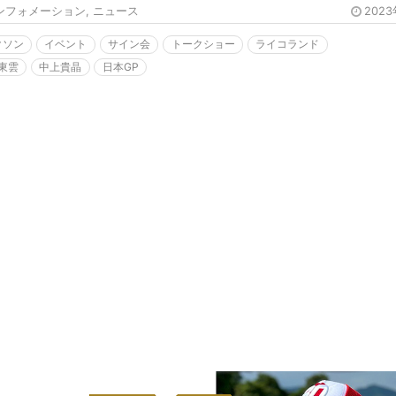
ンフォメーション
,
ニュース
202
クソン
イベント
サイン会
トークショー
ライコランド
Y東雲
中上貴晶
日本GP