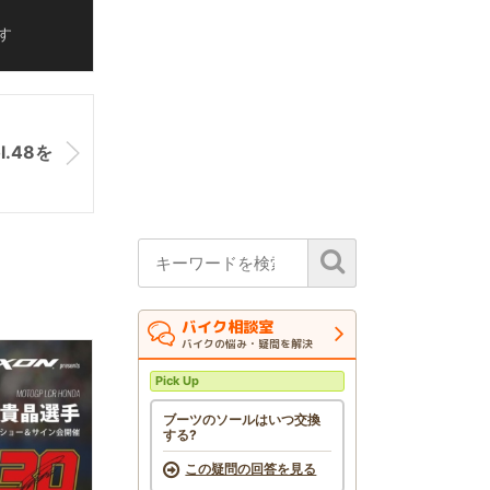
す
.48を
バイク相談室
バイクの悩み・疑問を解決
Pick Up
ブーツのソールはいつ交換
する?
この疑問の回答を見る