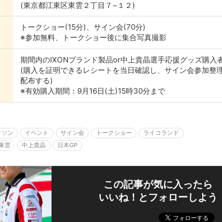
(東京都江東区東雲２丁目７−１２)
トークショー(15分)、サイン会(70分)
※参加無料、トークショー後に集合写真撮影
期間内のIXONブランド製品or中上貴晶選手応援グッズ購入
(購入を証明できるレシートを当日確認し、サイン会参加整
配布する)
※有効購入期間：9月16日(土)15時30分まで
クソン
イベント
サイン会
トークショー
ライコランド
Y東雲
中上貴晶
日本GP
この記事が気に入ったら
いいね！とフォローしよう