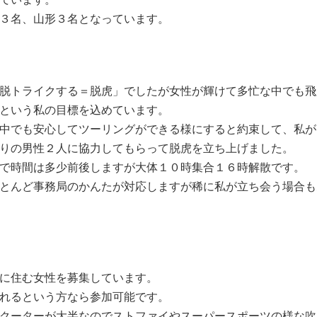
３名、山形３名となっています。
脱トライクする＝脱虎」でしたが女性が輝
けて多忙な中でも飛
という私の目標
を込めています。
中でも安心してツーリングができる様にす
ると約束して、私が
りの男性２人に
協力してもらって脱虎を立ち上げました。
で時間は多少前後しますが大体１０時集合
１６時解散です。
とんど事務局のかんたが対応しますが稀に
私が立ち会う場合も
に住む女性を募集しています。
れるという方なら参加可能です。
クーターが大半なのでストファイやスーパ
ースポーツの様な吹