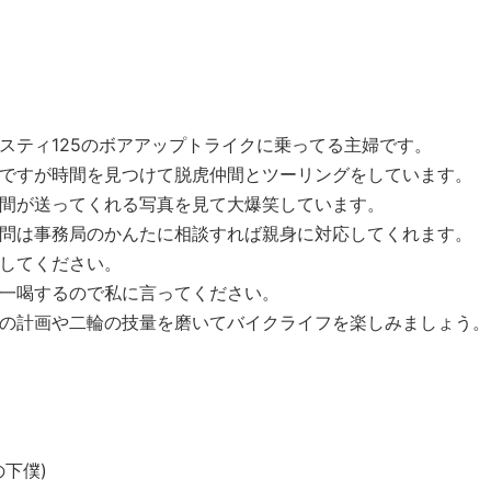
スティ125のボアアップトライクに乗っ
てる主婦です。
ですが時間を見つけて脱虎仲間とツーリン
グをしています。
間が送ってくれる写真を見て大爆笑してい
ます。
問は事務局のかんたに相談すれば親身に対
応してくれます。
してください。
一喝するので私に言ってください。
の計画や二輪の技量を磨いてバイクライフ
を楽しみましょう。
下僕)