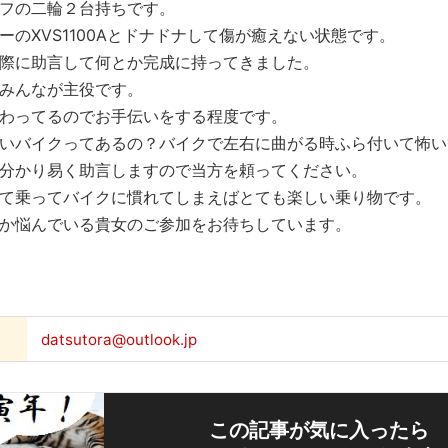
フの二輪２台持ちです。
のXVS1100Aとドナドナして傷が
癒えない状態です。
際に助言して何とか完成に持ってきました
。
みんなが主役です。
わってるのでお手伝いをする程度です。
いバイクってあるの？バイクで左右に曲が
る時ふら付いて怖い
分かり易く助言
しますので当方を頼ってください。
て乗ってバイクに慣れてしまえばとても楽
しい乗り物です。
か悩んでいる貴女のご参加をお待ちしてい
ます。
datsutora@outlook.jp
この記事が気に入ったら