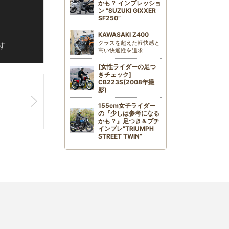
かも？ インプレッショ
ン “SUZUKI GIXXER
SF250”
KAWASAKI Z400
クラスを超えた軽快感と
す
高い快適性を追求
[女性ライダーの足つ
きチェック]
CB223S(2008年撮
影)
155cm女子ライダー
の『少しは参考になる
かも？』足つき＆プチ
インプレ“TRIUMPH
STREET TWIN”
せ