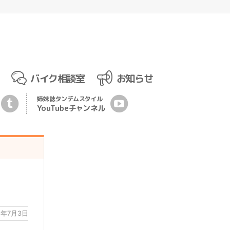
バイク相談室
お知らせ
姉妹誌
タンデムスタイル
YouTubeチ
ャ
ンネル
2年7月3日