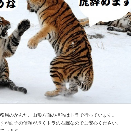
務局のかんた、山形方面の
担当はトラで行っています。
すが面子の信頼が厚くトラの右腕なのでご
安心ください。
ています。