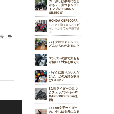
の『少しは参考になる
かも？』足つき＆プチ
インプレ“HONDA
GB350 S”
HONDA CBR600RR
バイクを操る楽しさをビ
ギナーからでも体感でき
る
等、些
バイクのジャンルって
どんなものがあるの？
エンジンの熱で太もも
が熱い！対策を教えて
バイクに乗りたいんだ
けど、どの免許を取れ
ばいいの？
[女性ライダーの足つ
きチェック]Ninja H2
CARBON(2020年撮
影)
155cm女子ライダー
の、少しは参考になる