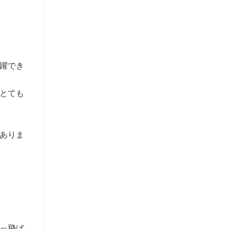
躍でき
とても
ありま
っ飛ば