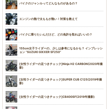
バイクのジャンルってどんなものがあるの？
エンジンの熱で太ももが熱い！対策を教えて
バイクに乗りたいんだけど、どの免許を取ればいいの？
155cm女子ライダーの、少しは参考になるかも？ インプレッシ
ョン “SUZUKI GIXXER SF250”
[女性ライダーの足つきチェック]Ninja H2 CARBON(2020年撮
影)
[女性ライダーの足つきチェック]SUPER CUB C125(2019年撮
影)
[女性ライダーの足つきチェック]CB400SF(2019年撮影)