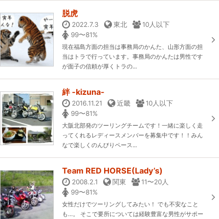
脱虎
2022.7.3
東北
10人以下
99〜81%
現在福島方面の担当は事務局のかんた、山形方面の担
当はトラで行っています。事務局のかんたは男性です
が面子の信頼が厚くトラの...
絆 -kizuna-
2016.11.21
近畿
10人以下
99〜81%
大阪北部発のツーリングチームです！一緒に楽しく走
ってくれるレディースメンバーを募集中です！！みん
なで楽しくのんびりペース...
Team RED HORSE(Lady’s)
2008.2.1
関東
11〜20人
99〜81%
女性だけでツーリングしてみたい！ でも不安なこと
も…。 そこで要所については経験豊富な男性がサポー