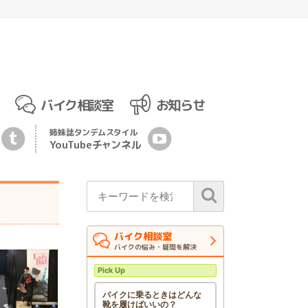
バイク相談室
お知らせ
姉妹誌
タンデムスタイル
YouTubeチ
ャ
ンネル
バイク相談室
バイクの悩み・疑問を解決
Pick Up
バイクに乗るときはどんな
靴を履けばいいの？