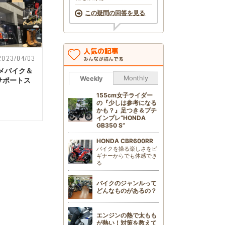
この疑問の回答を見る
人気の記事
2023/04/03
みんなが読んでる
スメバイク＆
Monthly
Weekly
サポートス
155cm女子ライダー
の『少しは参考になる
かも？』足つき＆プチ
インプレ“HONDA
GB350 S”
HONDA CBR600RR
バイクを操る楽しさをビ
ギナーからでも体感でき
る
バイクのジャンルって
どんなものがあるの？
エンジンの熱で太もも
が熱い！対策を教えて