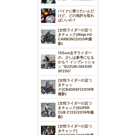
バイクに乗りたいんだ
けど、どの免許を取れ
ばいいの？
[女性ライダーの足つ
きチェック]Ninja H2
CARBON(2020年撮
影)
155cm女子ライダー
の、少しは参考になる
かも？ インプレッショ
ン “SUZUKI GIXXER
SF250”
[女性ライダーの足つ
きチェッ
ク]CB400SF(2019年
撮影)
[女性ライダーの足つ
きチェック]SUPER
CUB C125(2019年撮
影)
[女性ライダーの足つ
きチェック]