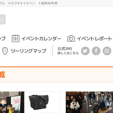
プル
カワサキイチバン
昭和40年男
s
て？
ップ
イベントカレンダー
イベントレポート
公式SNS
ツーリングマップ
詳しくはこちら
覧