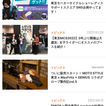
東京モーターサイクルショーレディス
サポートスクエア SNS企画やってま
す！
2022/03/26
トピックス
【東京MCS2022】3年ぶり開催は大
盛況♪ 女子ライダーにオススメのブー
スを紹介！
トピックス
Sponsored
ついに販売スタート！ MOTO STYLE
東京 × MaxFritz × GENIUS コラボグ
ローブ製作記vol.5
2022/04/12
トピックス
ENEOSと国内車両4メーカーが合同企