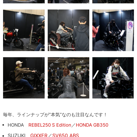
毎年、ラインナップが“本気”なのも注目なんです！
HONDA
REBEL250 S Edition
／
HONDA GB350
SUZUKI
GIXXER
／
SV650 ABS