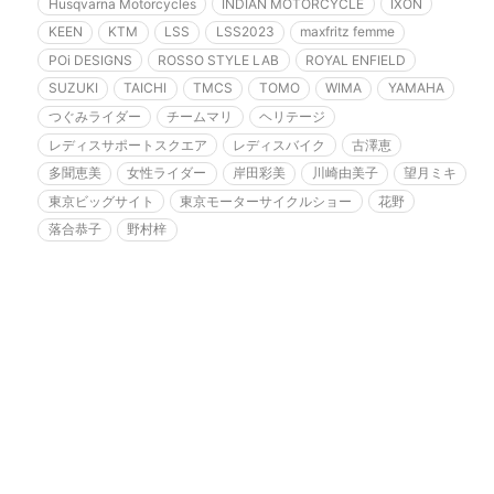
Husqvarna Motorcycles
INDIAN MOTORCYCLE
IXON
KEEN
KTM
LSS
LSS2023
maxfritz femme
POi DESIGNS
ROSSO STYLE LAB
ROYAL ENFIELD
SUZUKI
TAICHI
TMCS
TOMO
WIMA
YAMAHA
つぐみライダー
チームマリ
ヘリテージ
レディスサポートスクエア
レディスバイク
古澤恵
多聞恵美
女性ライダー
岸田彩美
川崎由美子
望月ミキ
東京ビッグサイト
東京モーターサイクルショー
花野
落合恭子
野村梓