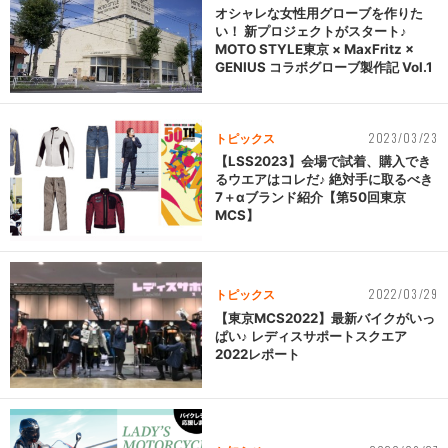
オシャレな女性用グローブを作りた
い！ 新プロジェクトがスタート♪
MOTO STYLE東京 × MaxFritz ×
GENIUS コラボグローブ製作記 Vol.1
2023/03/23
トピックス
【LSS2023】会場で試着、購入でき
るウエアはコレだ♪ 絶対手に取るべき
7＋αブランド紹介【第50回東京
MCS】
2022/03/29
トピックス
【東京MCS2022】最新バイクがいっ
ぱい♪ レディスサポートスクエア
2022レポート