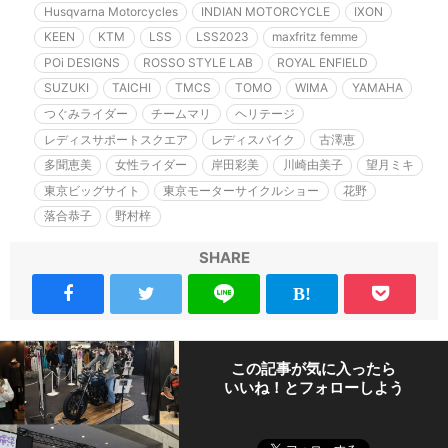
Husqvarna Motorcycles
INDIAN MOTORCYCLE
IXON
KEEN
KTM
LSS
LSS2023
maxfritz femme
POi DESIGNS
ROSSO STYLE LAB
ROYAL ENFIELD
SUZUKI
TAICHI
TMCS
TOMO
WIMA
YAMAHA
つぐみライダー
チームマリ
ヘリテージ
レディスサポートスクエア
レディスバイク
古澤恵
多聞恵美
女性ライダー
岸田彩美
川崎由美子
望月ミキ
東京ビッグサイト
東京モーターサイクルショー
花野
落合恭子
野村梓
SHARE
この記事が気に入ったら
いいね！とフォローしよう