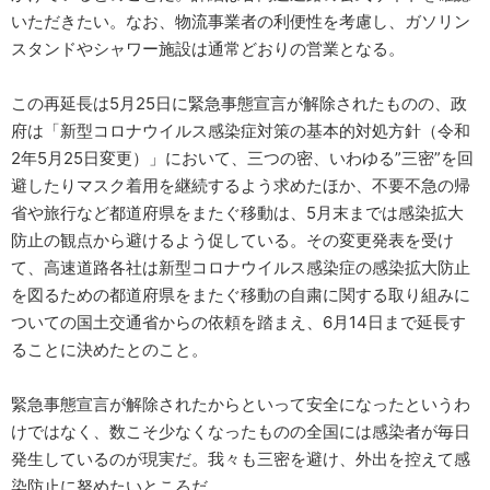
いただきたい。なお、物流事業者の利便性を考慮し、ガソリン
スタンドやシャワー施設は通常どおりの営業となる。
この再延長は5月25日に緊急事態宣言が解除されたものの、政
府は「新型コロナウイルス感染症対策の基本的対処方針（令和
2年5月25日変更）」において、三つの密、いわゆる”三密”を回
避したりマスク着用を継続するよう求めたほか、不要不急の帰
省や旅行など都道府県をまたぐ移動は、5月末までは感染拡大
防止の観点から避けるよう促している。その変更発表を受け
て、高速道路各社は新型コロナウイルス感染症の感染拡大防止
を図るための都道府県をまたぐ移動の自粛に関する取り組みに
ついての国土交通省からの依頼を踏まえ、6月14日まで延長す
ることに決めたとのこと。
緊急事態宣言が解除されたからといって安全になったというわ
けではなく、数こそ少なくなったものの全国には感染者が毎日
発生しているのが現実だ。我々も三密を避け、外出を控えて感
染防止に努めたいところだ。