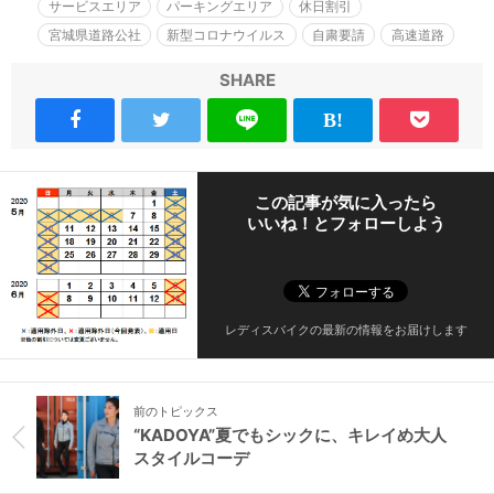
サービスエリア
パーキングエリア
休日割引
宮城県道路公社
新型コロナウイルス
自粛要請
高速道路
SHARE
この記事が気に入ったら
いいね！とフォローしよう
レディスバイクの最新の情報をお届けします
前のトピックス
“KADOYA”夏でもシックに、キレイめ大人
スタイルコーデ