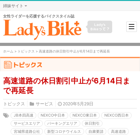
姉妹サイト
女性ライダーを応援するバイクスタイル誌
Lady's
Bikeって？
ホーム
>
トピックス
> 高速道路の休日割引中止が6月14日まで再延長
トピックス
高速道路の休日割引中止が6月14日ま
で再延長
トピックス
サービス
2020年5月29日
JB本四高速
NEXCO中日本
NEXCO東日本
NEXCO西日本
サービスエリア
パーキングエリア
休日割引
宮城県道路公社
新型コロナウイルス
自粛要請
高速道路