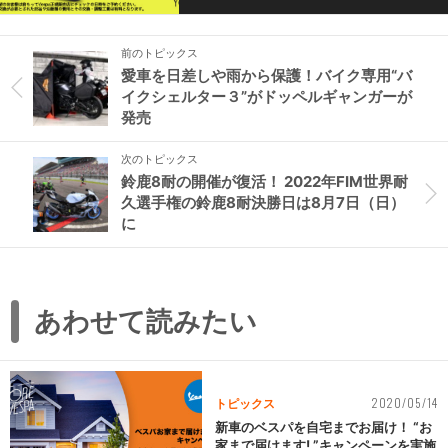
前のトピックス
愛車を日差しや雨から保護！バイク専用“バ
イクシェルター３”がドッペルギャンガーが
発売
次のトピックス
鈴鹿8耐の開催が復活！ 2022年FIM世界耐
久選手権の鈴鹿8耐決勝日は8月7日（日）
に
あわせて読みたい
2020/05/14
トピックス
新車のベスパを自宅までお届け！ “お
家まで届けます! ”キャンペーンを実施