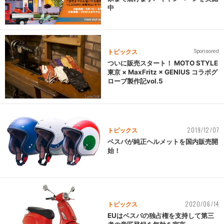
中
トピックス
Sponsored
ついに販売スタート！ MOTO STYLE
東京 × MaxFritz × GENIUS コラボグ
ローブ製作記vol.5
2019/12/07
トピックス
ベスパが純正ヘルメットを国内販売開
始！
2020/06/14
トピックス
EUはベスパの独占権を支持して第三