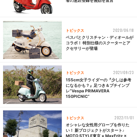
者の意匠登録を無効を宣言
2020/06/18
トピックス
ベスパとクリスチャン・ディオールが
コラボ！ 特別仕様のスクーターとア
クセサリーが登場
2021/09/23
トピックス
155cm女子ライダーの『少しは参考
になるかも？』足つき＆プチインプ
レ“Vespa PRIMAVERA
150PICNIC”
2022/11/01
トピックス
オシャレな女性用グローブを作りた
い！ 新プロジェクトがスタート♪
MOTO STYLE東京 × MaxFritz ×