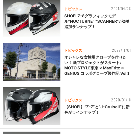
2021/04/28
トピックス
SHOEI Z-8グラフィックモデ
ル“NOCTURNE” “SCANNER”が2種
追加ランナップ！
2022/11/01
トピックス
オシャレな女性用グローブを作りた
い！ 新プロジェクトがスタート♪
MOTO STYLE東京 × MaxFritz ×
GENIUS コラボグローブ製作記 Vol.1
2020/01/18
トピックス
【SHOEI】“Z-7”と“J-CruiseⅡ”に新
色がラインナップ！