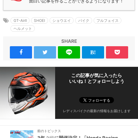
面白い記事を作ることができるようになります！
GT-AirⅡ
SHOEI
ショウエイ
バイク
フルフェイス
ヘルメット
SHARE
この記事が気に入ったら
いいね！とフォローしよう
レディスバイクの最新の情報をお届けします
前のトピックス
3年ぶりに開催決定！「Honda Racing