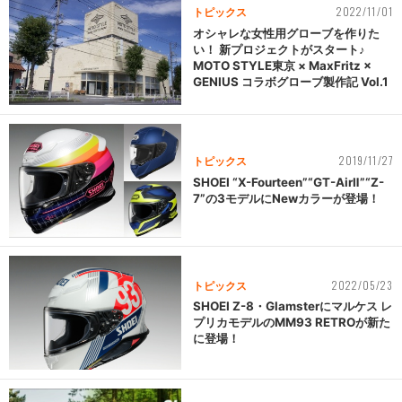
2022/11/01
トピックス
オシャレな女性用グローブを作りた
い！ 新プロジェクトがスタート♪
MOTO STYLE東京 × MaxFritz ×
GENIUS コラボグローブ製作記 Vol.1
2019/11/27
トピックス
SHOEI “X-Fourteen”“GT-AirⅡ”“Z-
7”の3モデルにNewカラーが登場！
2022/05/23
トピックス
SHOEI Z-8・Glamsterにマルケス レ
プリカモデルのMM93 RETROが新た
に登場！