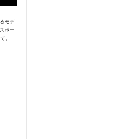
！
るモデ
スポー
みて。