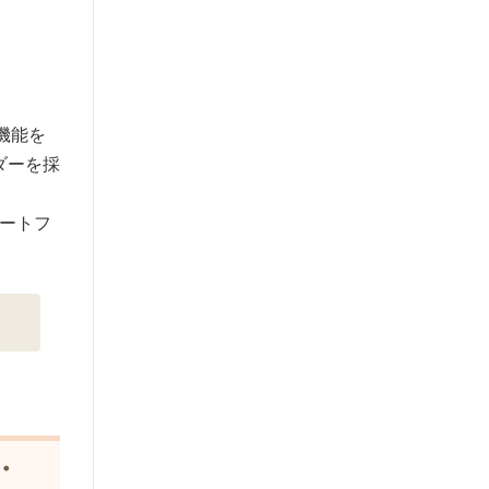
機能を
ダーを採
ートフ
・