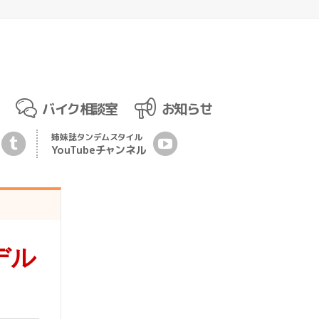
バイク相談室
お知らせ
姉妹誌
タンデムスタイル
YouTubeチ
ャ
ンネル
デル