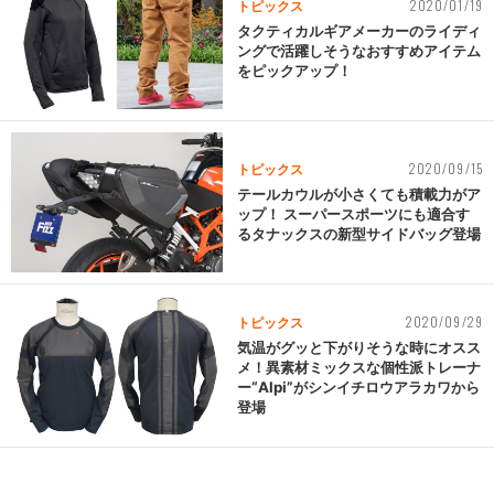
2020/01/19
トピックス
タクティカルギアメーカーのライディ
ングで活躍しそうなおすすめアイテム
をピックアップ！
2020/09/15
トピックス
テールカウルが小さくても積載力がア
ップ！ スーパースポーツにも適合す
るタナックスの新型サイドバッグ登場
2020/09/29
トピックス
気温がグッと下がりそうな時にオスス
メ！異素材ミックスな個性派トレーナ
ー“Alpi”がシンイチロウアラカワから
登場