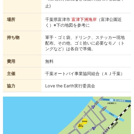
止)
場所
千葉県富津市
富津下洲海岸
（富津公園近
く）※下の地図を参考に
持ち物
軍手・ゴミ袋、ドリンク、ステッカー現地
配布。その他、ゴミ拾いに必要なモノ（ト
ングなど）は各自で準備。
費用
無料
主催
千葉オートバイ事業協同組合（ＡＪ千葉）
協力
Love the Earth実行委員会