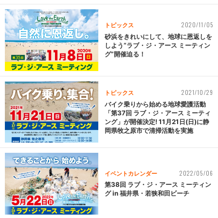
2020/11/05
トピックス
砂浜をきれいにして、地球に恩返しを
しよう“ラブ・ジ・アース ミーティン
グ”開催迫る！
2021/10/29
トピックス
バイク乗りから始める地球愛護活動
「第37回 ラブ・ジ・アース ミーティ
ング」が開催決定! 11月21日(日)に静
岡県牧之原市で清掃活動を実施
2022/05/06
イベントカレンダー
第38回 ラブ・ジ・アース ミーティン
グ in 福井県・若狭和田ビーチ