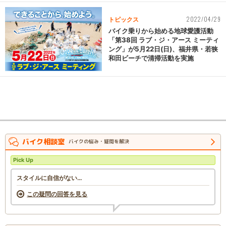
2022/04/29
トピックス
バイク乗りから始める地球愛護活動
「第38回 ラブ・ジ・アース ミーティ
ング」が5月22日(日)、福井県・若狭
和田ビーチで清掃活動を実施
バイク相談室
バイクの悩み・疑問を解決
Pick Up
スタイルに自信がない…
この疑問の回答を見る