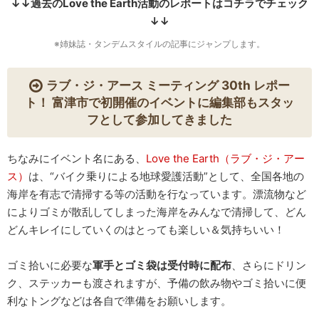
↓↓過去のLove the Earth活動のレポートはコチラでチェック
↓↓
※姉妹誌・タンデムスタイルの記事にジャンプします。
ラブ・ジ・アース ミーティング 30th レポー
ト！ 富津市で初開催のイベントに編集部もスタッ
フとして参加してきました
ちなみにイベント名にある、
Love the Earth（ラブ・ジ・アー
ス）
は、“バイク乗りによる地球愛護活動”として、全国各地の
海岸を有志で清掃する等の活動を行なっています。漂流物など
によりゴミが散乱してしまった海岸をみんなで清掃して、どん
どんキレイにしていくのはとっても楽しい＆気持ちいい！
ゴミ拾いに必要な
軍手とゴミ袋は受付時に配布
、さらにドリン
ク、ステッカーも渡されますが、予備の飲み物やゴミ拾いに便
利なトングなどは各自で準備をお願いします。