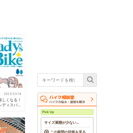
2023/03/14
バイク相談室
楽しくなる！
バイクの悩み・疑問を解決
レディスバイ
14日発売）
Pick Up
サイズ展開が少ない…
この疑問の回答を見る