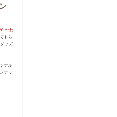
ン
020 〜わ
てもら
コグッズ
ジナル
ンナッ