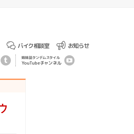
バイク相談室
お知らせ
姉妹誌
タンデムスタイル
YouTubeチ
ャ
ンネル
ウ