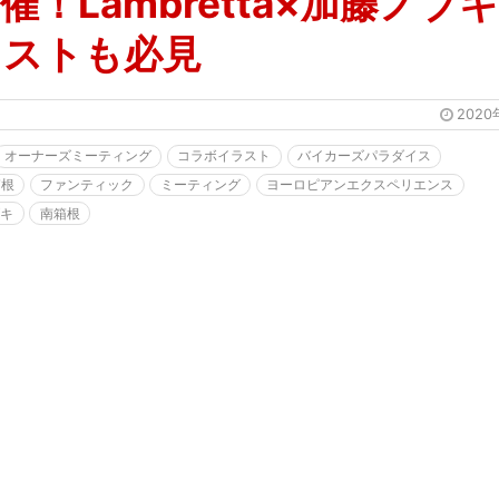
催！Lambretta×加藤ノブ
ラストも必見
2020
オーナーズミーティング
コラボイラスト
バイカーズパラダイス
箱根
ファンティック
ミーティング
ヨーロピアンエクスペリエンス
ブキ
南箱根