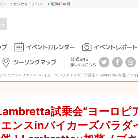
プル
カワサキイチバン
昭和40年男
s
て？
ップ
イベントカレンダー
イベントレポート
公式SNS
ツーリングマップ
詳しくはこちら
ヨーロピアンエクスペリエンスinバイカーズパラダイス”6日間開催！Lambretta×加藤
・Lambretta試乗会“ヨーロピ
エンスinバイカーズパラダ