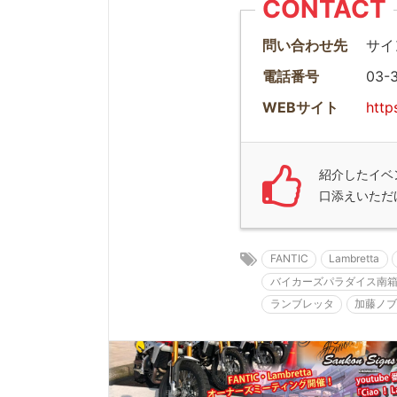
CONTACT
問い合わせ先
サイ
電話番号
03-3
WEBサイト
http
紹介したイベ
口添えいただ
FANTIC
Lambretta
バイカーズパラダイス南
ランブレッタ
加藤ノ