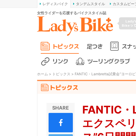
レディスバイク
タンデムスタイル
カスタムピー
女性ライダーを応援するバイクスタイル誌
Lady'
Bikeっ
トピックス
足つき
スナ
リンク
ツーリングクラブ
ホーム
>
トピックス
> FANTIC・Lambretta試乗会“
トピックス
FANTIC
SHARE
エクスペリ