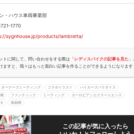
ン・ハウス車両事業部
721-1770
s://sygnhouse.jp/products/lambretta/
ントに関して、問い合わせをする際は「
レディスバイクの記事を見た
」
けますと、我々はもっと面白い記事を作ることができるようになります
オーナーズミーティング
コラボイラスト
バイカーズパラダイス
箱根
ファンティック
ミーティング
ヨーロピアンエクスペリエンス
ブキ
南箱根
この記事が気に入ったら
いいね！とフォローしよう