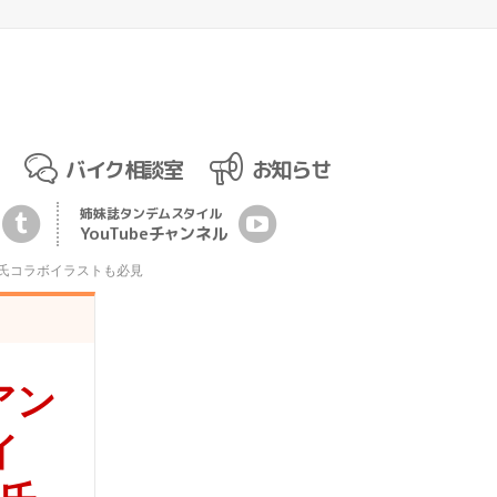
バイク相談室
お知らせ
姉妹誌
タンデムスタイル
YouTubeチ
ャ
ンネル
ノブキ氏コラボイラストも必見
アン
イ