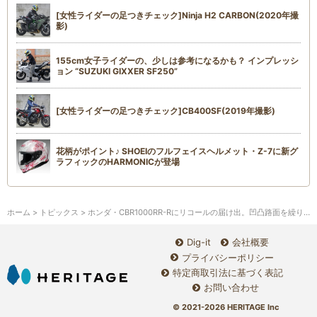
[女性ライダーの足つきチェック]Ninja H2 CARBON(2020年撮
影)
155cm女子ライダーの、少しは参考になるかも？ インプレッシ
ョン “SUZUKI GIXXER SF250”
[女性ライダーの足つきチェック]CB400SF(2019年撮影)
花柄がポイント♪ SHOEIのフルフェイスヘルメット・Z-7に新グ
ラフィックのHARMONICが登場
ホーム
>
トピックス
> ホンダ・CBR1000RR-Rにリコールの届け出。凹凸路面を繰り返し走行すると走行安定性が損なわれる恐れあり
Dig-it
会社概要
プライバシーポリシー
特定商取引法に基づく表記
お問い合わせ
© 2021-2026 HERITAGE Inc