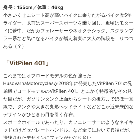
身長：155cm／体重：46kg
小さいくせにシート高が高いバイクに乗りたがるバイク歴5年
ライダー。以前はスーパースポーツを乗り回し、近頃はモター
ドに夢中。だがカフェレーサーやネオクラシック、スクランブ
ラー系など気になるバイクが増え着実に大人の階段を上りつつ
ある（？）
「VitPilen 401」
これまではオフロードモデルの色が強った
HusqvarnaMotorcyclesが2018年に発売したVitPilen 701の兄
弟機でロードモデルのVitPilen 401。とにかく特徴的なその見
た目だが、ガソリンタンク上面からシートの後方までほぼ一直
線で、タンクや大きな丸形ヘッドライトなどどこか近未来的な
デザインがひときわ目を引く存在。
スポークホイールであったり、カフェレーサーのようなネイキ
ッドだけどセパレートハンドル。など全てにおいて異端だが、
洗練されたデザインにファンがかなり多い。