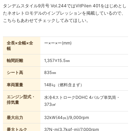
タンデムスタイル9月号 Vol.244ではVitPilen 401をはじめとし
たネオレトロモデルのインプレッションを掲載しているので、
こちらもあわせてチェックしてみてほしい。
全長×全幅×全
ー×ー×ー(mm)
幅
軸間距離
1,357±15.5㎜
シート高
835㎜
車両重量
148㎏（燃料含まず）
エンジン型式・
水冷4ストロークDOHC 4バルブ単気筒・
排気量
373㎤
最大出力
32kW(44㎰)/9,000rpm
最大トルク
37N･m(3.7kgf･m)/7,000rpm