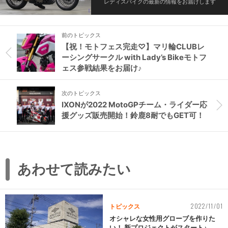
レディスバイクの最新の情報をお届けします
前のトピックス
【祝！モトフェス完走♡】マリ輪CLUBレ
ーシングサークル with Lady’s Bikeモトフ
ェス参戦結果をお届け♪
次のトピックス
IXONが2022 MotoGPチーム・ライダー応
援グッズ販売開始！鈴鹿8耐でもGET可！
あわせて読みたい
2022/11/01
トピックス
オシャレな女性用グローブを作りた
い！ 新プロジェクトがスタート♪