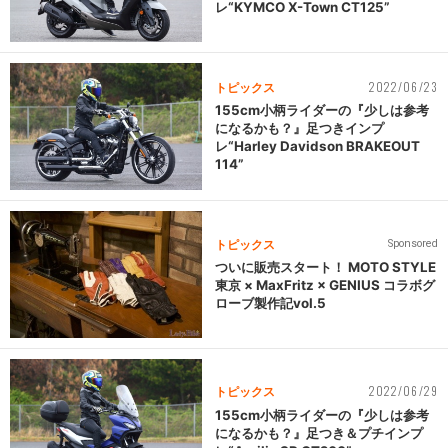
レ“KYMCO X-Town CT125”
2022/06/23
トピックス
155cm小柄ライダーの『少しは参考
になるかも？』足つきインプ
レ“Harley Davidson BRAKEOUT
114”
トピックス
Sponsored
ついに販売スタート！ MOTO STYLE
東京 × MaxFritz × GENIUS コラボグ
ローブ製作記vol.5
2022/06/29
トピックス
155cm小柄ライダーの『少しは参考
になるかも？』足つき＆プチインプ