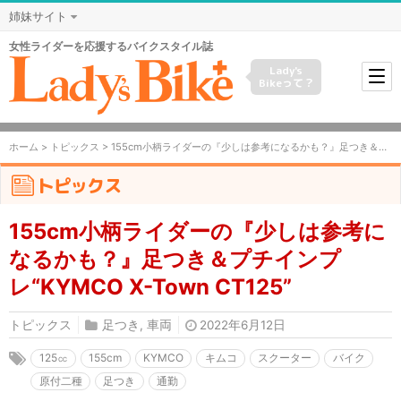
姉妹サイト
女性ライダーを応援するバイクスタイル誌
Lady's
Bikeって？
ホーム
>
トピックス
> 155cm小柄ライダーの『少しは参考になるかも？』足つき＆プチインプレ“KYMCO X-Town CT125”
トピックス
155cm小柄ライダーの『少しは参考に
なるかも？』足つき＆プチインプ
レ“KYMCO X-Town CT125”
トピックス
足つき
,
車両
2022年6月12日
125㏄
155cm
KYMCO
キムコ
スクーター
バイク
原付二種
足つき
通勤