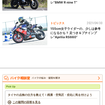
レ“BMW R nine T”
2021/04/30
トピックス
155cm女子ライダーの、少しは参考
になるかも？ 足つき＆プチインプ
レ“Aprilia RS660”
バイク相談室
バイクの悩み・疑問を解決
Pick Up
タイヤの点検の仕方を教えて！残溝・空気圧・劣化に気を付けよう
この疑問の回答を見る