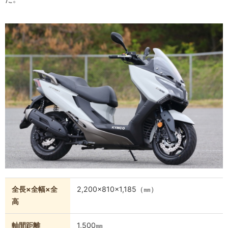
全長×全幅×全
2,200×810×1,185（㎜）
高
軸間距離
1,500㎜