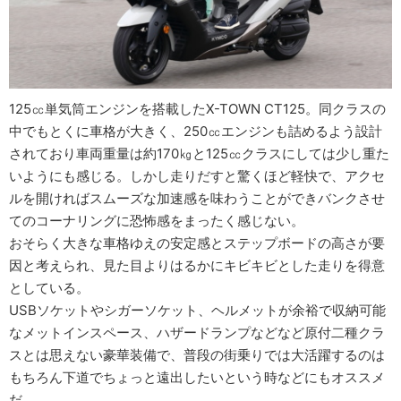
125㏄単気筒エンジンを搭載したX-TOWN CT125。同クラスの
中でもとくに車格が大きく、250㏄エンジンも詰めるよう設計
されており車両重量は約170㎏と125㏄クラスにしては少し重た
いようにも感じる。しかし走りだすと驚くほど軽快で、アクセ
ルを開ければスムーズな加速感を味わうことができバンクさせ
てのコーナリングに恐怖感をまったく感じない。
おそらく大きな車格ゆえの安定感とステップボードの高さが要
因と考えられ、見た目よりはるかにキビキビとした走りを得意
としている。
USBソケットやシガーソケット、ヘルメットが余裕で収納可能
なメットインスペース、ハザードランプなどなど原付二種クラ
スとは思えない豪華装備で、普段の街乗りでは大活躍するのは
もちろん下道でちょっと遠出したいという時などにもオススメ
だ。