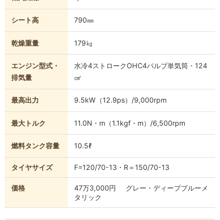
シート高
790㎜
乾燥重量
179㎏
エンジン型式・
水冷4ストロークOHC4バルブ単気筒・124
排気量
㎤
最高出力
9.5kW（12.9ps）/9,000rpm
最大トルク
11.0N・m（1.1kgf・m）/6,500rpm
燃料タンク容量
10.5ℓ
タイヤサイズ
F=120/70-13・R＝150/70-13
価格
47万3,000円 グレー・ディープブルーメ
タリック