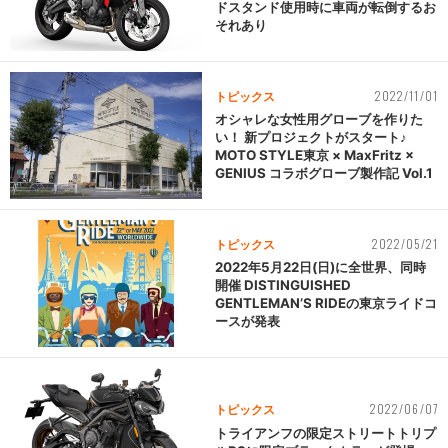
ドスタンド使用時に車両が転倒するお
それあり
2022/11/01
トピックス
オシャレな女性用グローブを作りた
い！ 新プロジェクトがスタート♪
MOTO STYLE東京 × MaxFritz ×
GENIUS コラボグローブ製作記 Vol.1
2022/05/21
トピックス
2022年5月22日(日)に全世界、同時
開催 DISTINGUISHED
GENTLEMAN’S RIDEの東京ライドコ
ースが発表
2022/06/07
トピックス
トライアンフの限定ストリートトリプ