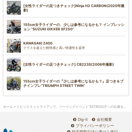
[女性ライダーの足つきチェック]Ninja H2 CARBON(2020年撮
影)
155cm女子ライダーの、少しは参考になるかも？ インプレッシ
ョン “SUZUKI GIXXER SF250”
KAWASAKI Z400
クラスを超えた軽快感と高い快適性を追求
[女性ライダーの足つきチェック] CB223S(2008年撮影)
155cm女子ライダーの『少しは参考になるかも？』足つき＆プ
チインプレ“TRIUMPH STREET TWIN”
ホーム
>
トピックス
> トライアンフ、ツーリングイベント“SSTR2023”への出展を決定！
Dig-it
会社概要
プライバシーポリシー
特定商取引法に基づく表記