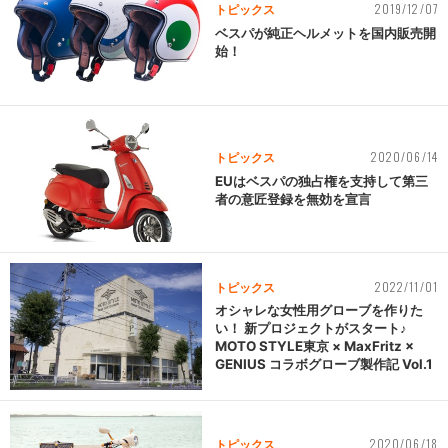
2019/12/07
トピックス
ベスパが純正ヘルメットを国内販売開
始！
2020/06/14
トピックス
EUはベスパの独占権を支持して第三
者の意匠登録を無効を宣言
2022/11/01
トピックス
オシャレな女性用グローブを作りた
い！ 新プロジェクトがスタート♪
MOTO STYLE東京 × MaxFritz ×
GENIUS コラボグローブ製作記 Vol.1
2020/06/18
トピックス